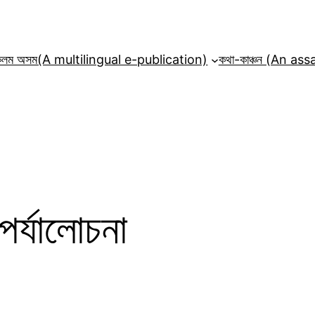
কলম অসম(A multilingual e-publication)
কথা-কাঞ্চন (An a
 পৰ্যালোচনা