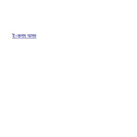
ই-কলম অসম