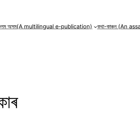
কলম অসম(A multilingual e-publication)
কথা-কাঞ্চন (An a
ৎকাৰ