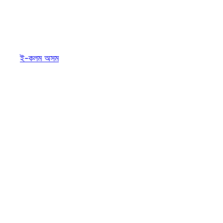
ই-কলম অসম